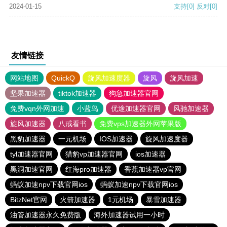
2024-01-15
支持
[0]
反对
[0]
友情链接
网站地图
QuickQ
旋风加速度器
旋风
旋风加速
坚果加速器
tiktok加速器
狗急加速器官网
免费vqn外网加速
小蓝鸟
优途加速器官网
风驰加速器
旋风加速器
八戒看书
免费vps加速器外网苹果版
黑豹加速器
一元机场
IOS加速器
旋风加速度器
tyl加速器官网
猎豹vp加速器官网
ios加速器
黑洞加速官网
红海pro加速器
香蕉加速器vp官网
蚂蚁加速npv下载官网ios
蚂蚁加速npv下载官网ios
BitzNet官网
火箭加速器
1元机场
暴雪加速器
油管加速器永久免费版
海外加速器试用一小时