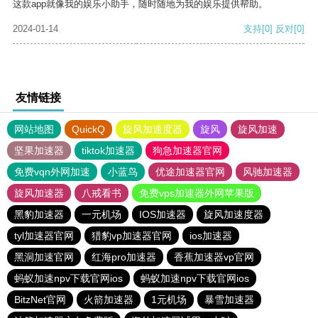
这款app就像我的娱乐小助手，随时随地为我的娱乐提供帮助。
2024-01-14
支持
[0]
反对
[0]
友情链接
网站地图
QuickQ
旋风加速度器
旋风
旋风加速
坚果加速器
tiktok加速器
狗急加速器官网
免费vqn外网加速
小蓝鸟
优途加速器官网
风驰加速器
旋风加速器
八戒看书
免费vps加速器外网苹果版
黑豹加速器
一元机场
IOS加速器
旋风加速度器
tyl加速器官网
猎豹vp加速器官网
ios加速器
黑洞加速官网
红海pro加速器
香蕉加速器vp官网
蚂蚁加速npv下载官网ios
蚂蚁加速npv下载官网ios
BitzNet官网
火箭加速器
1元机场
暴雪加速器