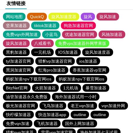
友情链接
网站地图
QuickQ
旋风加速度器
旋风
旋风加速
坚果加速器
tiktok加速器
狗急加速器官网
免费vqn外网加速
小蓝鸟
优途加速器官网
风驰加速器
旋风加速器
八戒看书
免费vps加速器外网苹果版
黑豹加速器
一元机场
IOS加速器
旋风加速度器
tyl加速器官网
猎豹vp加速器官网
ios加速器
黑洞加速官网
红海pro加速器
香蕉加速器vp官网
蚂蚁加速npv下载官网ios
蚂蚁加速npv下载官网ios
BitzNet官网
火箭加速器
1元机场
暴雪加速器
油管加速器永久免费版
海外加速器试用一小时
极光加速器官网
飞鸟加速器
老王vqn加速
vqn加速外网
快柠檬加速器
快连加速器app
outline
outline
免费vqn加速
飞机加速器
国外上网加速器
猎豹nvp加速器
雷霆vqn加速官网
海外加速器七天试用