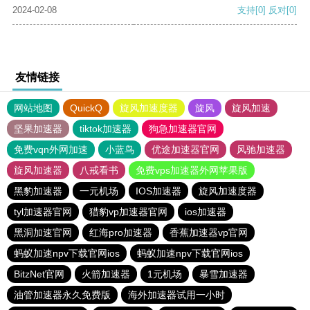
2024-02-08
支持
[0]
反对
[0]
友情链接
网站地图
QuickQ
旋风加速度器
旋风
旋风加速
坚果加速器
tiktok加速器
狗急加速器官网
免费vqn外网加速
小蓝鸟
优途加速器官网
风驰加速器
旋风加速器
八戒看书
免费vps加速器外网苹果版
黑豹加速器
一元机场
IOS加速器
旋风加速度器
tyl加速器官网
猎豹vp加速器官网
ios加速器
黑洞加速官网
红海pro加速器
香蕉加速器vp官网
蚂蚁加速npv下载官网ios
蚂蚁加速npv下载官网ios
BitzNet官网
火箭加速器
1元机场
暴雪加速器
油管加速器永久免费版
海外加速器试用一小时